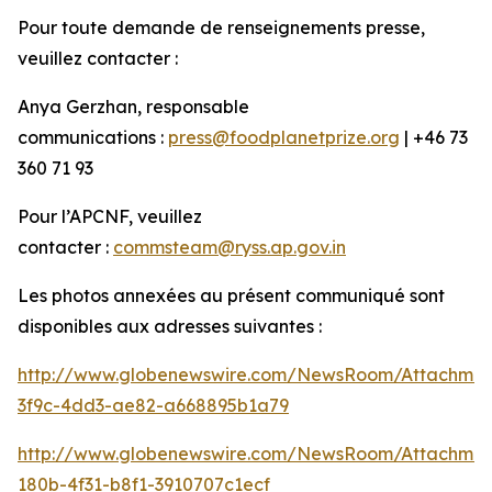
Pour toute demande de renseignements presse,
veuillez contacter :
Anya Gerzhan, responsable
communications :
press@foodplanetprize.org
| +46 73
360 71 93
Pour l’APCNF, veuillez
contacter :
commsteam@ryss.ap.gov.in
Les photos annexées au présent communiqué sont
disponibles aux adresses suivantes :
http://www.globenewswire.com/NewsRoom/Attachme
3f9c-4dd3-ae82-a668895b1a79
http://www.globenewswire.com/NewsRoom/Attachme
180b-4f31-b8f1-3910707c1ecf