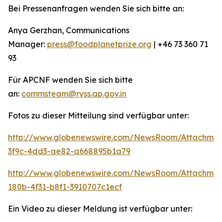
Bei Pressenanfragen wenden Sie sich bitte an:
Anya Gerzhan, Communications
Manager:
press@foodplanetprize.org
| +46 73 360 71
93
Für APCNF wenden Sie sich bitte
an:
commsteam@ryss.ap.gov.in
Fotos zu dieser Mitteilung sind verfügbar unter:
http://www.globenewswire.com/NewsRoom/Attachme
3f9c-4dd3-ae82-a668895b1a79
http://www.globenewswire.com/NewsRoom/Attachme
180b-4f31-b8f1-3910707c1ecf
Ein Video zu dieser Meldung ist verfügbar unter: