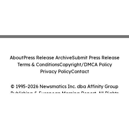
About
Press Release Archive
Submit Press Release
Terms & Conditions
Copyright/DMCA Policy
Privacy Policy
Contact
© 1995-2026 Newsmatics Inc. dba Affinity Group
Publishing & European Morning Report. All Rights
Reserved.
Cookie Settings / Your Privacy Choices