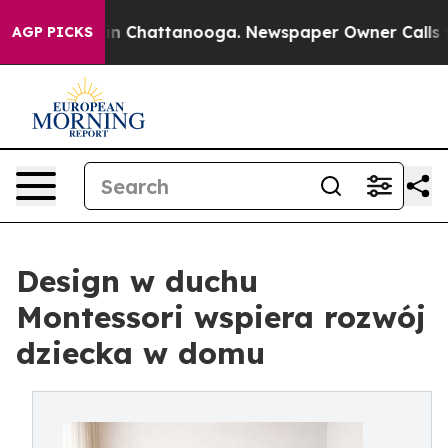
e
Chaos in Chattanooga. Newspaper Owner Calls the Pe
AGP PICKS
Design w duchu
Montessori wspiera rozwój
dziecka w domu