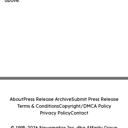
above.
About
Press Release Archive
Submit Press Release
Terms & Conditions
Copyright/DMCA Policy
Privacy Policy
Contact
© 1995-2026 Newsmatics Inc. dba Affinity Group