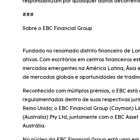
responsabilizam por quaisquer danos decorrente
###
Sobre o EBC Financial Group
Fundado no renomado distrito financeiro de Lon
ativos. Com escritórios em centros financeiros 
mercados emergentes na América Latina, Ásia e Á
de mercados globais e oportunidades de trading
Reconhecido com múltiplos prêmios, o EBC está
regulamentadas dentro de suas respectivas juri
Reino Unido; o EBC Financial Group (Cayman) L
(Australia) Pty Ltd, juntamente com o EBC Ass
Austrália.
No núcleo da EBC Financial Group está uma equi