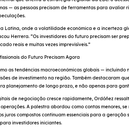
as — as pessoas precisam de ferramentas para avaliar ris
peculações.
a Latina, onde a volatilidade econômica e a incerteza g
stacou Herrera. “Os investidores do futuro precisam ser p
ado reais e muitas vezes imprevisíveis.”
issionais do Futuro Precisam Agora
omo as tendências macroeconômicas globais — incluindo 
 decisões de investimento na região. Também destacaram q
ara planejamento de longo prazo, e não apenas para ganh
tais de negociação cresce rapidamente, Ordóñez ressalto
operações. A palestra abordou como contas menores, se m
s juros compostos continuam essenciais para a geração s
ara investidores iniciantes.