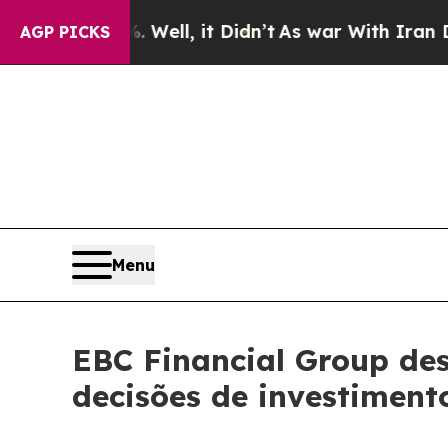
%. Well, it Didn’t
As war With Iran Drove oil P
AGP PICKS
Menu
EBC Financial Group de
decisões de investiment