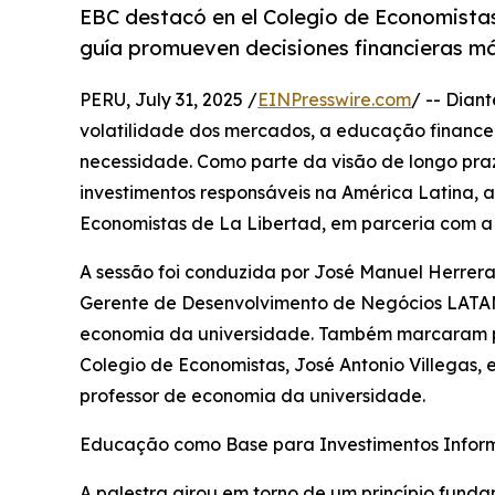
EBC destacó en el Colegio de Economistas
guía promueven decisiones financieras más
PERU, July 31, 2025 /
EINPresswire.com
/ -- Dian
volatilidade dos mercados, a educação finance
necessidade. Como parte da visão de longo pr
investimentos responsáveis na América Latina, 
Economistas de La Libertad, em parceria com a U
A sessão foi conduzida por José Manuel Herrer
Gerente de Desenvolvimento de Negócios LATAM,
economia da universidade. Também marcaram pr
Colegio de Economistas, José Antonio Villegas, 
professor de economia da universidade.
Educação como Base para Investimentos Info
A palestra girou em torno de um princípio fund