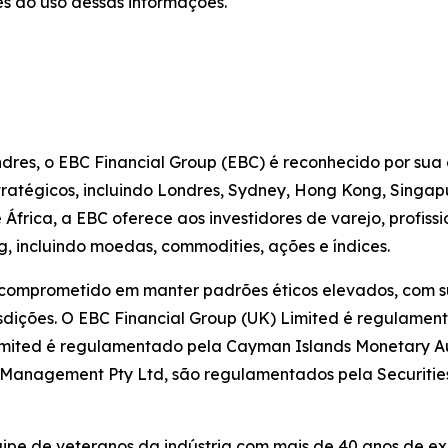
s do uso dessas informações.
dres, o EBC Financial Group (EBC) é reconhecido por sua
estratégicos, incluindo Londres, Sydney, Hong Kong, Singa
frica, a EBC oferece aos investidores de varejo, profiss
, incluindo moedas, commodities, ações e índices.
 comprometido em manter padrões éticos elevados, com su
sdições. O EBC Financial Group (UK) Limited é regulamen
imited é regulamentado pela Cayman Islands Monetary Aut
et Management Pty Ltd, são regulamentados pela Securiti
pe de veteranos da indústria com mais de 40 anos de expe