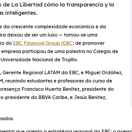
 de La Libertad cómo la transparencia y la
 inteligentes.
te da crescente complexidade econômica e da
ira deixou de ser um luxo — tornou-se uma
azo do
EBC Financial Group (EBC)
de promover
a empresa participou de uma palestra no Colegio de
niversidade Nacional de Trujillo.
a, Gerente Regional LATAM da EBC, e Miguel Ordóñez,
 reunindo estudantes e professores do curso de
esença Francisco Huerta Benítez, presidente do
ex-presidente do BBVA Caribe, e Jesús Benítez,
rmados
amental que orienta a estratégia regional da EBC: o ace