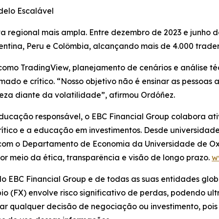
delo Escalável
tiva regional mais ampla. Entre dezembro de 2023 e junho 
gentina, Peru e Colômbia, alcançando mais de 4.000 traders
mo TradingView, planejamento de cenários e análise téc
rmado e crítico. “Nosso objetivo não é ensinar as pessoas
za diante da volatilidade”, afirmou Ordóñez.
ucação responsável, o EBC Financial Group colabora at
rítico e a educação em investimentos. Desde universidade
 com o Departamento de Economia da Universidade de Oxf
r meio da ética, transparência e visão de longo prazo.
w
 do EBC Financial Group e de todas as suas entidades glob
 (FX) envolve risco significativo de perdas, podendo ultr
mar qualquer decisão de negociação ou investimento, pois