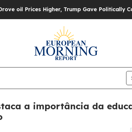
rices Higher, Trump Gave Politically Connected 
staca a importância da educ
o