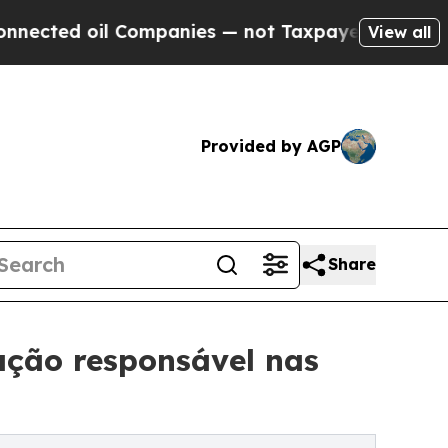
oil Companies — not Taxpayers — the Chance to C
View all
Provided by AGP
Share
ação responsável nas