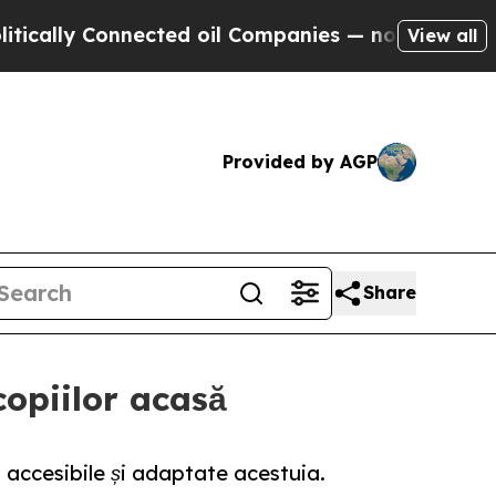
ly Connected oil Companies — not Taxpayers — th
View all
Provided by AGP
Share
copiilor acasă
 accesibile și adaptate acestuia.