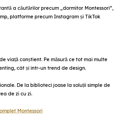
stantă a căutărilor precum „dormitor Montessori”,
 timp, platforme precum Instagram și TikTok
 de viață conștient. Pe măsură ce tot mai multe
nting, cât și într-un trend de design.
nale. De la biblioteci joase la soluții simple de
a de zi cu zi.
 complet Montessori