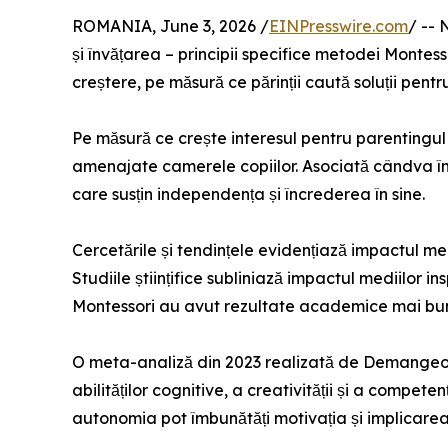
ROMANIA, June 3, 2026 /
EINPresswire.com
/ -- 
și învățarea – principii specifice metodei Montesso
creștere, pe măsură ce părinții caută soluții pent
Pe măsură ce crește interesul pentru parentingul
amenajate camerele copiilor. Asociată cândva în
care susțin independența și încrederea în sine.
Cercetările și tendințele evidențiază impactul me
Studiile științifice subliniază impactul mediilor 
Montessori au avut rezultate academice mai bune 
O meta-analiză din 2023 realizată de Demangeon 
abilităților cognitive, a creativității și a compet
autonomia pot îmbunătăți motivația și implicarea