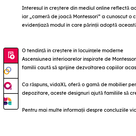
Interesul în creștere din mediul online reflectă 
iar „cameră de joacă Montessori” a cunoscut o cr
evidențiază modul în care părinții adoptă aceas
O tendință în creștere în locuințele moderne
Ascensiunea interioarelor inspirate de Montessori
familii caută să sprijine dezvoltarea copiilor aca
Ca răspuns, vidaXL oferă o gamă de mobilier pentru
depozitare, aceste designuri ajută familiile să c
Pentru mai multe informații despre concluziile vi