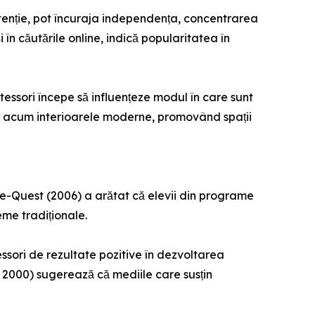
 atenție, pot încuraja independența, concentrarea
 în căutările online, indică popularitatea în
essori începe să influențeze modul în care sunt
ă acum interioarele moderne, promovând spații
Else-Quest (2006) a arătat că elevii din programe
me tradiționale.
sori de rezultate pozitive în dezvoltarea
an, 2000) sugerează că mediile care susțin