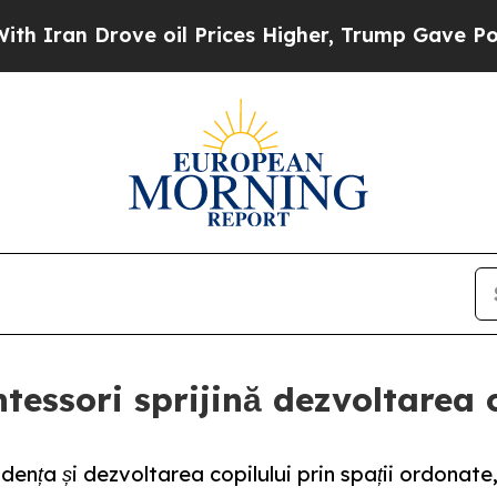
n Drove oil Prices Higher, Trump Gave Political
tessori sprijină dezvoltarea 
nța și dezvoltarea copilului prin spații ordonate,