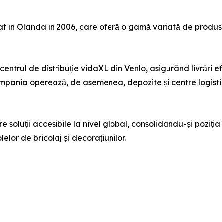
at în Olanda în 2006, care oferă o gamă variată de produs
ntrul de distribuție vidaXL din Venlo, asigurând livrări ef
mpania operează, de asemenea, depozite și centre logistice
soluții accesibile la nivel global, consolidându-și poziția 
lelor de bricolaj și decorațiunilor.