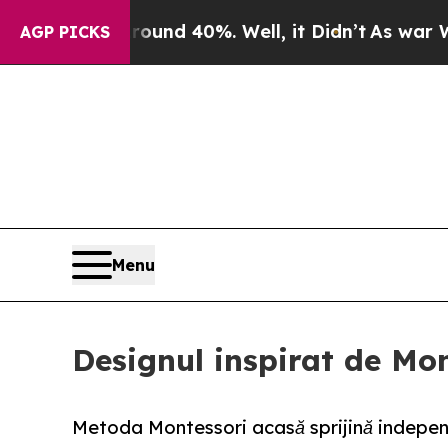
or Around 40%. Well, it Didn’t
As war With Ira
AGP PICKS
Menu
Designul inspirat de Mon
Metoda Montessori acasă sprijină independe