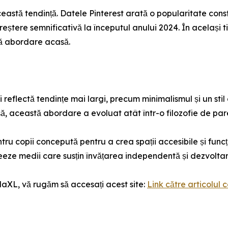
această tendință. Datele Pinterest arată o popularitate con
eștere semnificativă la începutul anului 2024. În același
tă abordare acasă.
 reflectă tendințe mai largi, precum minimalismul și un stil
să, această abordare a evoluat atât într-o filozofie de pare
 copii concepută pentru a crea spații accesibile și funcțio
reeze medii care susțin învățarea independentă și dezvoltare
daXL, vă rugăm să accesați acest site:
Link către articolul