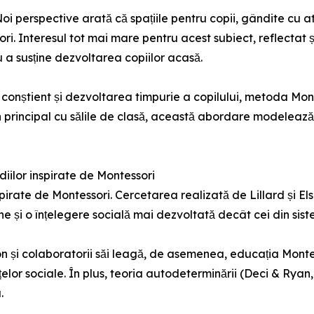
Noi perspective arată că spațiile pentru copii, gândite cu
ri. Interesul tot mai mare pentru acest subiect, reflectat și
ru a susține dezvoltarea copiilor acasă.
 conștient și dezvoltarea timpurie a copilului, metoda Mont
 principal cu sălile de clasă, această abordare modeleaz
diilor inspirate de Montessori
inspirate de Montessori. Cercetarea realizată de Lillard și 
și o înțelegere socială mai dezvoltată decât cei din siste
și colaboratorii săi leagă, de asemenea, educația Montes
ențelor sociale. În plus, teoria autodeterminării (Deci & Ry
.