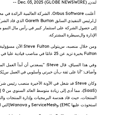
لندن, Dec. 03, 2025 (GLOBE NEWSWIRE) --
أعلنت
Orbus Software
، الشركة العالمية الرائدة في 
ل
لرئيس التنفيذي السابق
Gareth Burton
الذي قاد الشر
إلى
حصول الشركة على
استثمار كبير في رأس مال النمو م
ا
لإدارة وال
سيطرة المشتركة
.
ومن خلال منصبه، س
يتولى
Steve Fulton
الآن مسؤولية 
Fulton
بخبرة تزيد عن 25 عامًا في مناصب قيادية عليا في مجموعة متنوعة من شركات برمجيات وخدمات المؤسسات
و
في هذا السياق،
قال
Steve
: "يسعدني أن أبدأ العمل ال
وأضاف: "أ
نا على ثقة ب
أن خبرتي وأسلوبي
في العمل
س
يُك
وكان
Steve
قد شغل في الآونة الأخيرة
منصب رئيس
شرك
(
SaaS
)
، مما أدى إلى زيادة متوسط
العائد السنوي من 0 إلى 300 مليون دولار أمريكي،
المنتجات، حيث قاد هندسة البرمجيات وإدارة المنتجات والت
استحوذت عليها
EMC
)
و
ServiceMesh
و
Wanova
(
التي 