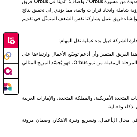
لجديدة من مسيرة
Orbus
". وأضاف: "
لدينا في
Orbus
فريق
ية شاملة واتخاذ قرارات واثقة،
مما يؤدي إلى
تحقيق
نتائج
إنشاء
فريق
عمل
يشاركنا نفس الشغف
المتمثّل في تقديم
ارة الشركة قبيل بدء عملية
نقل المهام:
ذا الفريق المتميز وأن أ
دعم توسّع الأعمال وارتقاءها على
المرحلة ال
مقبلة
من نمو
Orbus
، فهو يُجسّد المزيج المثالي
ات المتحدة الأمريكية، والمملكة المتحدة، والإمارات العربية
 بذكاء
وفعالية
.
في مجال ال
أعمال، وتسريع وتيرة الابتكار، وضمان مرونة