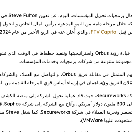
مجال برمجيات تحويل المؤسسات، اليوم، عن تعيين
Steve Fulton
في م
كة خلال مرحلة
ه
ا
مة
من النمو المدعوم برأس المال الخاص والتحول
إ
ن قِبل
FTV Capital
، والذي أُعلن عنه في الربع الأخير من عام 2024، إلى جانب
قيادة رؤية
Orbus
واستراتيجيتها وتنفيذ
خطط
ها في
الوقت الذي تشه
.
مهم المتمثل في مقابلة فريق
Orbus
، والتواصل مع العملاء والشركاء،
مّلان الفريق ويُ
ساهمان في إرساء
أسا
س
قو
ي
للمرحلة القادمة من ال
ة
Secureworks
، حيث قاد عملية تحول الشركة إلى منصة
للكشف وا
وأتاح
بيع الشركة
إلى
شركة
Sophos
.
ق
سعير وتجربة العملاء في
شركة
Secureworks
.
كما شغل
Steve
منا
استحوذت
عليها
VMWare
).