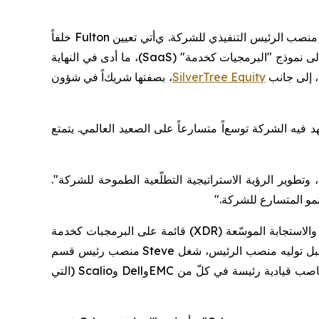
نصب الرئيس التنفيذي للشركة.
ي
أتي تعيين
Fulton
خلفاً
لى نموذج "
البرمجيات كخدمة
" (
SaaS
)
، ما أدى في النهاية
SilverTree Equity
،
بصفتها
شريك
اً
في
شؤون
د فيه الشركة
توسع
اً متسارعاً على الصعيد
العالمي
.
يتمتع
 وتطوير الرؤية الاستراتيجية
التطلّعية
الطموحة للشركة".
نمو المتسارع للشركة
".
لاستجابة الموسّعة (
XDR
)
قائمة على
البرمجبات كخدمة
بل توليه منصب الرئيس، شغل
Steve
منصب رئيس قسم
صب قيادية رئيسة في
كلّ
من
EMC
و
Dell
و
Scalio
(التي