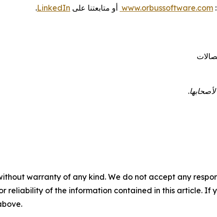
www.orbussoftware.com
أو متابعتنا على
LinkedIn
.
تصالات
أصحابها.
without warranty of any kind. We do not accept any responsib
r reliability of the information contained in this article. I
 above.