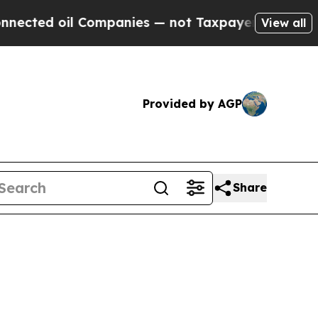
ed oil Companies — not Taxpayers — the Chance to
View all
Provided by AGP
Share