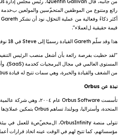
من جانبه،
قال
Quentin Gallivan
، رئيس مجلس إدارة
us
رائع ومتنوع من الموظفين المتحم
سين والمولعين ب
خدمة
أكثر ذكاءً
وفعالية من عملية التحوّل
. نود أن نشكر
Gareth
ع
قيمة حقيقية ل
لعملاء".
هذا وقد
سلّم
Gareth
القيادة
رسميًا
إلى
Steve
في
18 نوفمبر 2025
"لقد حظيت بفرصة رائعة
بأن أشغل
منصب الرئيس التنفي
المستوى العالمي
في مجال البرمجيات كخدمة
(SaaS)
.
وأن
من الشغف والقيادة والخبرة
، وهي سمات تتيح له
قيادة
bus
نبذة عن
Orbus
تأسست
Orbus Software
عام ٢٠٠٤، وهي شركة ع
المتحدة، وأستراليا، وبولندا.
تساهم
Orbus
بتمكين
عملا
ئ
ها
تتولى
منصة
OrbusInfinity
، ال
مخص
ص
ة
للعمل في بيئة
مؤسساتهم،
كما تتيح لهم في الوقت عينه
اتخاذ قرارات أعما