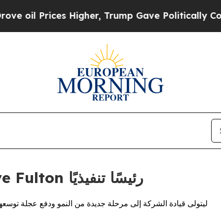
l Prices Higher, Trump Gave Politically Connect
Orbus Software تُعيّن Steve Fulton رئيسًا تنفيذيًا
ينضمFulton إلى الشركة خلفاً لـ Gareth Burton ليتولى قيادة الشركة إلى مرحلة جديدة من النمو ودفع عجلة تو