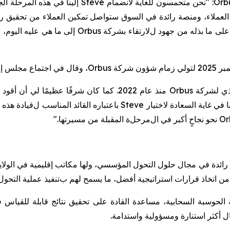
Orb
: "نحن متحمسون للغاية لانضمام
Steve
إلينا في هذه المرحلة ا
العملاء، ومنصة رائدة في السوق ستواصل تمكين العملاء من تحقيق رؤ
لى
ما بذله من
جهود
ل
لارتقاء بشركة
Orbus
إلى ما هي عليه اليوم، و
لتولي زمام شؤون شركة
Orbus
، وقال في اجتماع مجلس إد
ذي لشركة
Orbus
منذ عام 2022.
كما
كان شرفًا عظيمًا لي أن أقود ه
ا
في غاية السعادة لاختيار
Steve
باعتباره القائد المناسب
ل
قيادة
هذه 
Or
نحو
نجاحٍ أكبر في
ال
مرحل
ة المقبلة من مسيرتها."
المية رائدة في مجال حلول التحول المؤسسي، ولها مكاتب إقليمية في الولاي
 من
اتخاذ قرارات استراتيجية أفضل،
ما يسمح لهم ب
تنفيذ عملية
التحول
 الحوسبة
السحابية،
مساعدة
القادة على تحقيق نتائج
قابلة للقياس 
ل أكثر استنارة ومسؤولية واستدامة
.